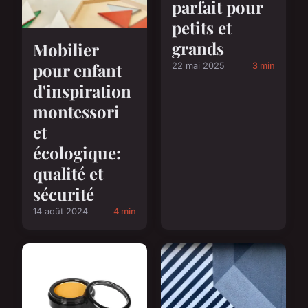
parfait pour
petits et
grands
Mobilier
pour enfant
22 mai 2025
3 min
d'inspiration
montessori
et
écologique:
qualité et
sécurité
14 août 2024
4 min