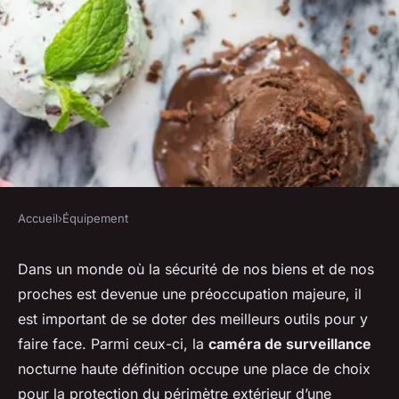
Accueil
›
Équipement
ÉQUIPEMENT
Comment choisir une caméra
Dans un monde où la sécurité de nos biens et de nos
proches est devenue une préoccupation majeure, il
de surveillance nocturne
est important de se doter des meilleurs outils pour y
haute définition pour le
faire face. Parmi ceux-ci, la
caméra de surveillance
périmètre extérieur d'une
nocturne haute définition occupe une place de choix
maison ?
pour la protection du périmètre extérieur d’une