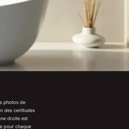
es photos de
n des certitudes
gne droite est
ale pour chaque