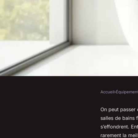
Accueil
›
Équipemen
ÉQUIPEMENT
Choisissez la baigno
On peut passer 
salles de bains 
parfaitement à votre
s’effondrent. Ent
rarement la meil