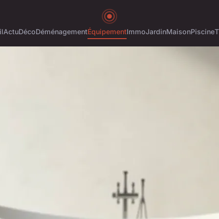
l
Actu
Déco
Déménagement
Équipement
Immo
Jardin
Maison
Piscine
T