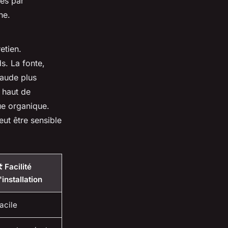
res par
he.
etien.
s. La fonte,
aude plus
 haut de
ue organique.
peut être sensible
️ Facilité
'installation
acile