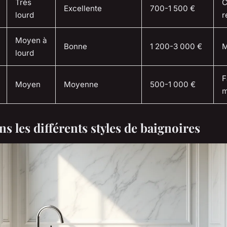
Très
C
Excellente
700-1 500 €
lourd
r
Moyen à
Bonne
1 200-3 000 €
M
lourd
F
Moyen
Moyenne
500-1 000 €
m
s les différents styles de baignoires