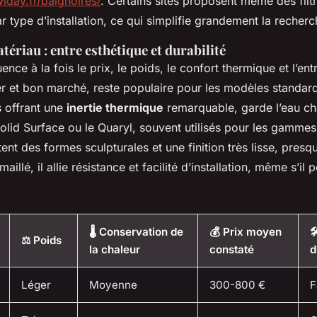
iday.fr/baignoires/
. Certains sites proposent même des filt
 type d’installation, ce qui simplifie grandement la recherc
tériau : entre esthétique et durabilité
ence à la fois le prix, le poids, le confort thermique et l’entr
er et bon marché, reste populaire pour les modèles standard
s offrant une
inertie thermique
remarquable, garde l’eau ch
olid Surface ou le Quaryl, souvent utilisés pour les gammes
t des formes sculpturales et une finition très lisse, presq
maillé, il allie résistance et facilité d’installation, même s’il 
🌡️ Conservation de
💰 Prix moyen

⚖️ Poids
la chaleur
constaté
d
Léger
Moyenne
300-800 €
F