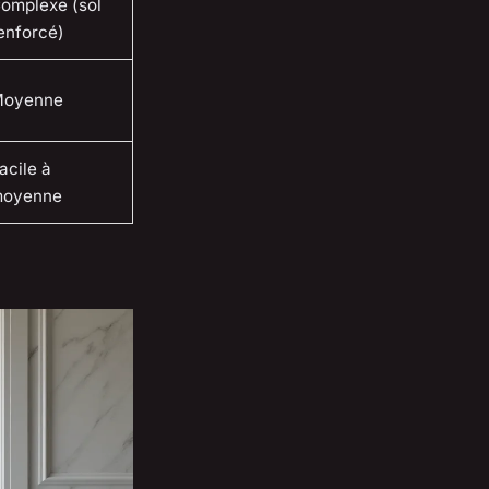
omplexe (sol
enforcé)
oyenne
acile à
oyenne