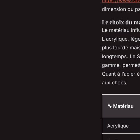
https://www.saw
dimension ou par
Le choix du ma
Le matériau influ
L'acrylique, lég
plus lourde mai
longtemps. Le S
gamme, permetten
Quant à l’acier é
aux chocs.
🔧 Matériau
Acrylique