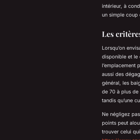
intérieur, à con
Fabien
•
24/03/2026 08:05
•
11 min de lecture
un simple coup
Les critère
Lorsqu’on envisa
disponible et l
l’emplacement p
aussi des dégag
général, les bai
de 70 à plus de
tandis qu’une cu
Ne négligez pas 
points peut alou
trouver celui qu