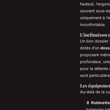
fauteuil, l’ergo
souvent sous-es
uniquement à l’
inconfortable.
L'inclinaison 
Un bon dossier 
dotés d’un
dossi
proposent même 
profondeur, une
pour la détente
sont particulièr
Les équipement
Au-delà de la c
🪰
Robinette
baignoire (rét