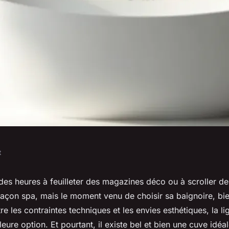
t
ire qui s'adapte
des heures à feuilleter des magazines déco ou à scroller d
façon spa, mais le moment venu de choisir sa baignoire, bie
 salle de bain
re les contraintes techniques et les envies esthétiques, la li
leure option. Et pourtant, il existe bel et bien une cuve idé