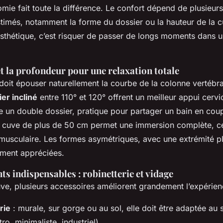
nomie fait toute la différence. Le confort dépend de plusieu
timés, notamment la forme du dossier ou la hauteur de la 
esthétique, c’est risquer de passer de longs moments dans u
et la profondeur pour une relaxation totale
doit épouser naturellement la courbe de la colonne vertébr
er incliné
entre 110° et 120° offrent un meilleur appui cervi
un double dossier, pratique pour partager un bain en coup
 cuve de plus de 50 cm permet une immersion complète, ce 
 musculaire. Les formes asymétriques, avec une extrémité p
ement appréciées.
s indispensables : robinetterie et vidage
uve, plusieurs accessoires améliorent grandement l’expérien
rie
: murale, sur gorge ou au sol, elle doit être adaptée au s
ro, minimaliste, industriel).