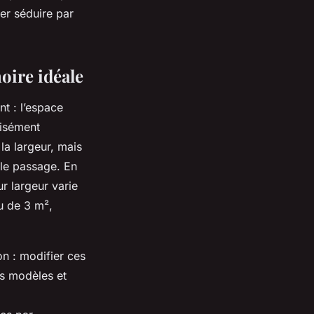
ser séduire par
noire idéale
t : l’espace
cisément
la largeur, mais
 le passage. En
ur largeur varie
u de 3 m²,
on : modifier ces
ts modèles et