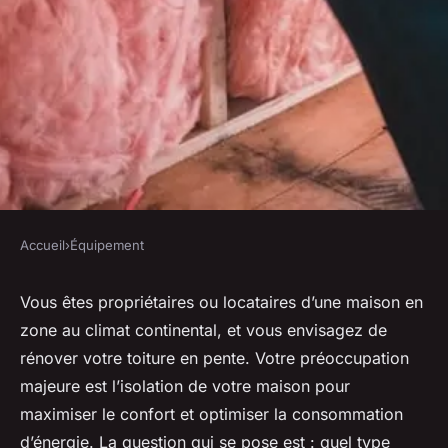
Accueil
›
Équipement
ÉQUIPEMENT
Quel type d'isolant choisir
Vous êtes propriétaires ou locataires d’une maison en
zone au climat continental, et vous envisagez de
pour une toiture en pente dans
rénover votre toiture en pente. Votre préoccupation
un climat continental ?
majeure est l’isolation de votre maison pour
maximiser le confort et optimiser la consommation
Tom
•
1 mai 2024
•
6 min de lecture
d’énergie. La question qui se pose est : quel type