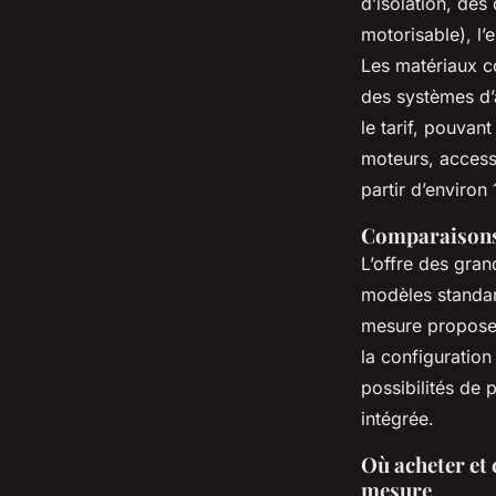
d’isolation, des
motorisable), l
Les matériaux 
des systèmes d’
le tarif, pouva
moteurs, access
partir d’environ
Comparaisons 
L’offre des gra
modèles standard
mesure proposen
la configuration
possibilités de 
intégrée.
Où acheter et 
mesure