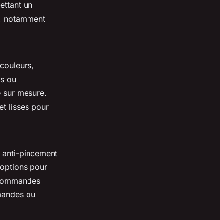
ttant un
on, notamment
 couleurs,
ns ou
 sur mesure.
et lisses pour
té anti-pincement
 options pour
s commandes
mmandes ou