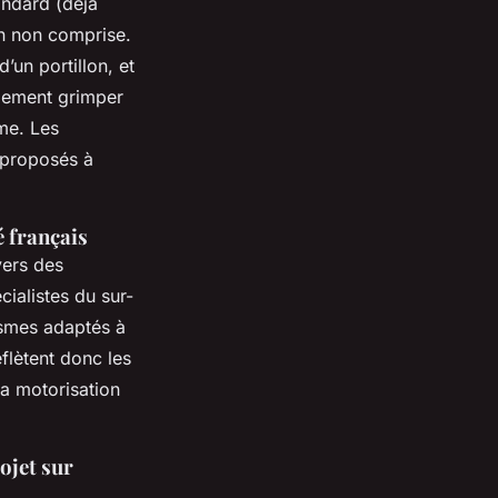
andard (déjà
on non comprise.
d’un portillon, et
dement grimper
me. Les
 proposés à
 français
vers des
cialistes du sur-
ismes adaptés à
flètent donc les
la motorisation
ojet sur