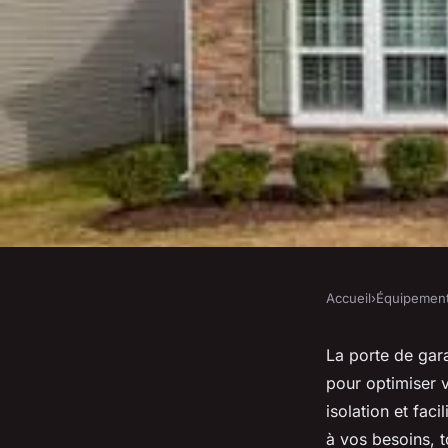
Accueil
›
Équipemen
ÉQUIPEMENT
Tout savoir sur la p
La porte de gara
pour optimiser v
sectionnelle adapté
isolation et fa
à vos besoins, 