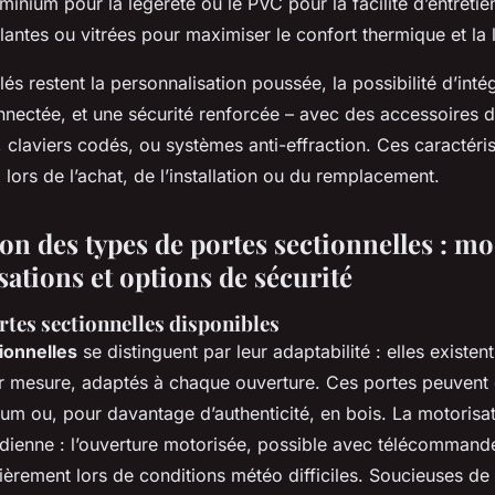
minium pour la légèreté ou le PVC pour la facilité d’entretien.
lantes ou vitrées pour maximiser le confort thermique et la 
és restent la personnalisation poussée, la possibilité d’inté
nnectée, et une sécurité renforcée – avec des accessoires
claviers codés, ou systèmes anti-effraction. Ces caractéris
 lors de l’achat, de l’installation ou du remplacement.
n des types de portes sectionnelles : mo
ations et options de sécurité
rtes sectionnelles disponibles
ionnelles
se distinguent par leur adaptabilité : elles existe
r mesure, adaptés à chaque ouverture. Ces portes peuvent ê
ium ou, pour davantage d’authenticité, en bois. La motorisa
otidienne : l’ouverture motorisée, possible avec télécommand
lièrement lors de conditions météo difficiles. Soucieuses de