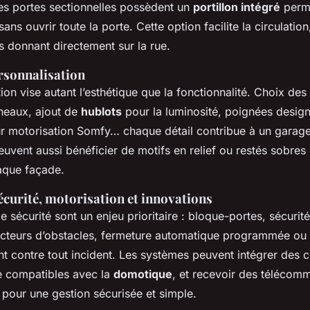
nes portes sectionnelles possèdent un
portillon intégré
perme
ans ouvrir toute la porte. Cette option facilite la circulati
s donnant directement sur la rue.
rsonnalisation
ion vise autant l’esthétique que la fonctionnalité. Choix des
neaux, ajout de
hublots
pour la luminosité, poignées desig
r motorisation Somfy… chaque détail contribue à un garage
vent aussi bénéficier de motifs en relief ou restés sobres 
aque façade.
écurité, motorisation et innovations
de sécurité sont un enjeu prioritaire : bloque-portes, sécuri
ecteurs d’obstacles, fermeture automatique programmée ou
nt contre tout incident. Les systèmes peuvent intégrer de
e compatibles avec la
domotique
, et recevoir des téléco
 pour une gestion sécurisée et simple.