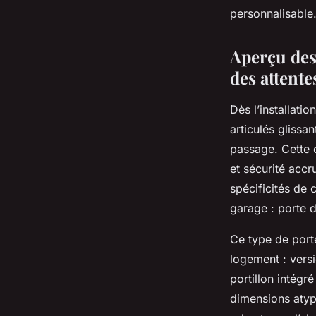
personnalisable
Tom
•
20 juillet 2025
•
5 min de lecture
Aperçu des
des attente
Dès l’installatio
articulés glissan
passage. Cette c
et sécurité accr
spécificités de 
garage : porte d
Ce type de port
logement : vers
portillon intégr
dimensions atypi