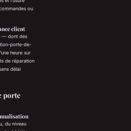
s et l’usure
lécommandes ou
ance client
s — dont des
ation-porte-de-
’une heure sur
els de réparation
sans délai
e porte
onnalisation
u, du niveau