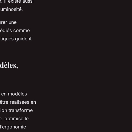
 Il existe aussi
luminosité.
grer une
 dédiés comme
tiques guident
dèles,
nt en modèles
tre réalisées en
tion transforme
e, optimise le
 l’ergonomie