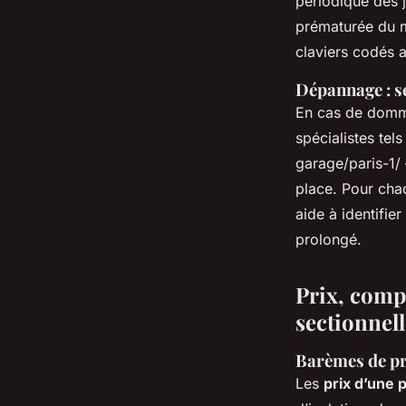
périodique des j
prématurée du 
claviers codés a
Dépannage : se
En cas de domma
spécialistes tel
garage/paris-1/
place. Pour chaq
aide à identifie
prolongé.
Prix, compa
sectionnell
Barèmes de pr
Les
prix d’une 