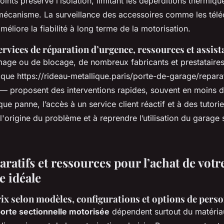
oints préserve l’isolation, limitant les déperditions thermique
mécanisme. La surveillance des accessoires comme les té
méliore la fiabilité à long terme de la motorisation.
rvices de réparation d’urgence, ressources et assist
ge ou de blocage, de nombreux fabricants et prestataire
s que https://rideau-metallique.paris/porte-de-garage/repar
 — proposent des interventions rapides, souvent en moins d
ue panne, l’accès à un service client réactif et à des tutori
r l'origine du problème et à reprendre l’utilisation du garage 
ratifs et ressources pour l’achat de votr
e idéale
ix selon modèles, configurations et options de pers
porte sectionnelle motorisée
dépendent surtout du matéria