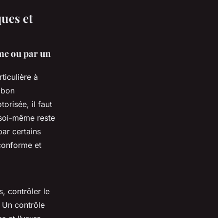
ques et
ême ou par un
ticulière à
 bon
orisée, il faut
e soi-même reste
par certains
 conforme et
s, contrôler le
 Un contrôle