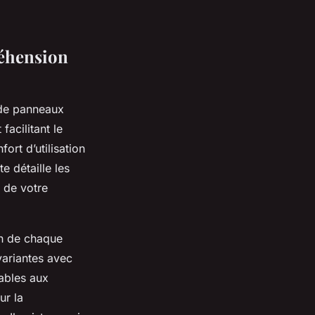
réhension
 de panneaux
facilitant le
ort d’utilisation
e détaille les
e de votre
on de chaque
variantes avec
tables aux
ur la