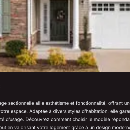
t
orte de garage
ge sectionnelle allie esthétisme et fonctionnalité, offrant un
otre espace. Adaptée à divers styles d’habitation, elle garan
e à votre logement
cilité d’usage. Découvrez comment choisir le modèle réponda
tout en valorisant votre logement grâce à un design modern