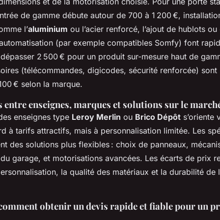
 dimensions et de la motorisation choisie. Pour une porte st
’entrée de gamme débute autour de 700 à 1 200 €, installati
comme l’
aluminium
ou l’acier renforcé, l’ajout de hublots ou 
automatisation (par exemple compatibles Somfy) font rapi
nt dépasser 2 500 € pour un produit sur-mesure haut de gam
oires (télécommandes, digicodes, sécurité renforcée) sont
 100 € selon la marque.
entre enseignes, marques et solutions sur le marché
ndes enseignes type
Leroy Merlin
ou
Brico Dépôt
s’oriente 
 à tarifs attractifs, mais à personnalisation limitée. Les spé
t des solutions plus flexibles : choix de panneaux, mécan
 du garage, et motorisations avancées. Les écarts de prix re
personnalisation, la qualité des matériaux et la durabilité de 
comment obtenir un devis rapide et fiable pour un pr