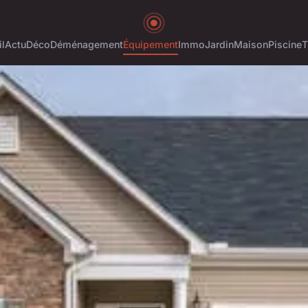
l
Actu
Déco
Déménagement
Équipement
Immo
Jardin
Maison
Piscine
T