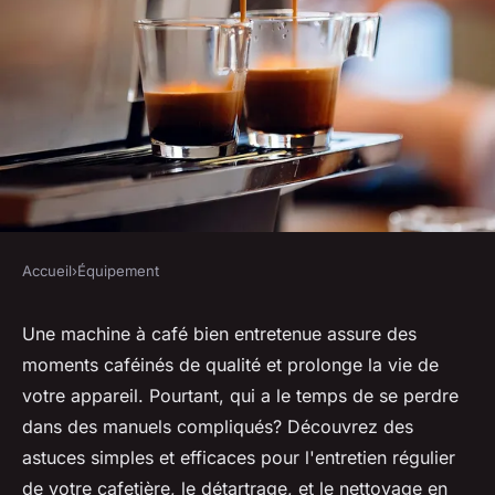
Accueil
›
Équipement
ÉQUIPEMENT
Découvrez comment
Une machine à café bien entretenue assure des
moments caféinés de qualité et prolonge la vie de
entretenir votre machine à
votre appareil. Pourtant, qui a le temps de se perdre
café / cafetière
dans des manuels compliqués? Découvrez des
astuces simples et efficaces pour l'entretien régulier
Tom
•
21 août 2024
•
5 min de lecture
de votre cafetière, le détartrage, et le nettoyage en