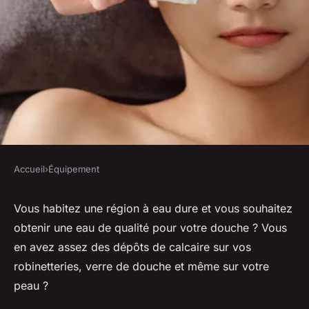
Accueil
›
Équipement
ÉQUIPEMENT
Quels sont les meilleurs
Vous habitez une région à eau dure et vous souhaitez
obtenir une eau de qualité pour votre douche ? Vous
dispositifs anti-calcaire pour
en avez assez des dépôts de calcaire sur vos
les douches dans les régions à
robinetteries, verre de douche et même sur votre
eau dure ?
peau ?