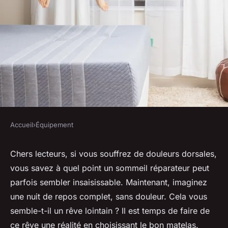
Accueil
›
Équipement
ÉQUIPEMENT
Comment choisir un matelas
Chers lecteurs, si vous souffrez de douleurs dorsales,
vous savez à quel point un sommeil réparateur peut
orthopédique pour soulager
parfois sembler insaisissable. Maintenant, imaginez
les problèmes de dos ?
une nuit de repos complet, sans douleur. Cela vous
semble-t-il un rêve lointain ? Il est temps de faire de
Tom
•
30 avril 2024
•
6 min de lecture
ce rêve une réalité en choisissant le bon matelas.