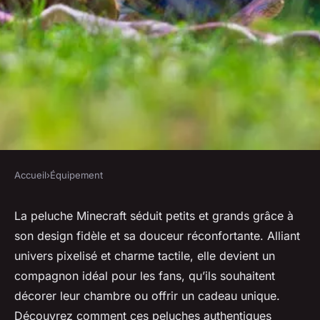
Accueil
›
Équipement
ÉQUIPEMENT
Peluche minecraft : le
La peluche Minecraft séduit petits et grands grâce à
son design fidèle et sa douceur réconfortante. Alliant
compagnon parfait pour petits
univers pixelisé et charme tactile, elle devient un
et grands
compagnon idéal pour les fans, qu’ils souhaitent
décorer leur chambre ou offrir un cadeau unique.
Tom
•
22 mai 2025
•
3 min de lecture
Découvrez comment ces peluches authentiques