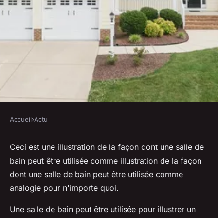
Accueil
›
Actu
ACTU
Des astuces
Ceci est une illustration de la façon dont une salle de
bain peut être utilisée comme illustration de la façon
pour rénover sa salle de
dont une salle de bain peut être utilisée comme
bain pas cher !
analogie pour n'importe quoi.
•
7 juillet 2022
•
8 min de lecture
Une salle de bain peut être utilisée pour illustrer un