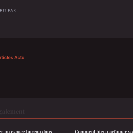
RIT PAR
rticles Actu
également
 un espace bureau dans
Comment bien parfumer vot