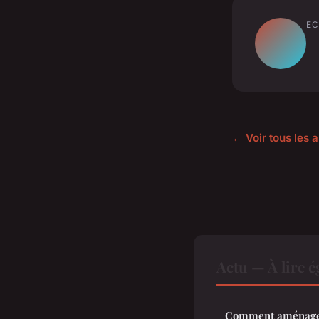
EC
← Voir tous les a
Actu — À lire 
Comment aménager