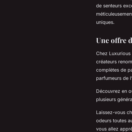
d'intérieurs
de senteurs ex
méticuleusement
uniques.
•
24 juillet 2022
•
2 min de lecture
Une offre d
Chez Luxurious 
créateurs reno
complètes de pa
parfumeurs de l’
Découvrez en o
plusieurs généra
Laissez-vous ch
odeurs toutes au
vous allez appré