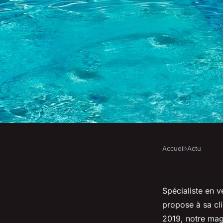
Accueil
›
Actu
ACTU
Luxurious Fragrance
Spécialiste en v
spécialisée en vent
propose à sa cli
2019, notre mag