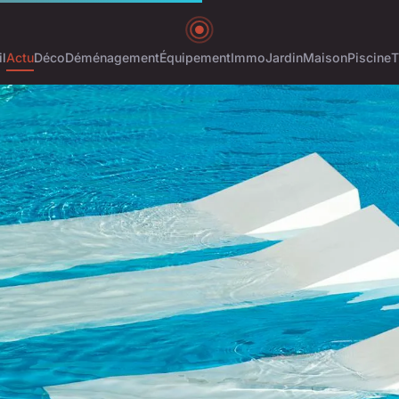
l
Actu
Déco
Déménagement
Équipement
Immo
Jardin
Maison
Piscine
T