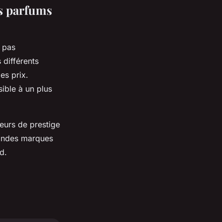
es parfums
e pas
 différents
es prix.
ible à un plus
teurs de prestige
randes marques
ud.