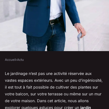
Accueil
›
Actu
ACTU
Quelles astuces pour cultiver
Le jardinage n’est pas une activité réservée aux
vastes espaces extérieurs. Avec un peu d’ingéniosité,
un jardin vertical sur un mur
il est tout à fait possible de cultiver des
plantes
sur
exposé nord?
votre
balcon
, sur votre
terrasse
ou même sur un
mur
de votre
maison
. Dans cet article, nous allons
Tom
•
30 avril 2024
•
5 min de lecture
explorer quelques astuces pour créer un
jardin