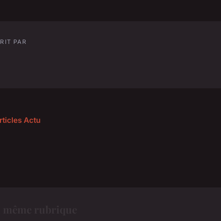
RIT PAR
rticles Actu
a même rubrique