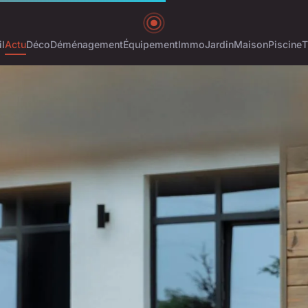
l
Actu
Déco
Déménagement
Équipement
Immo
Jardin
Maison
Piscine
T