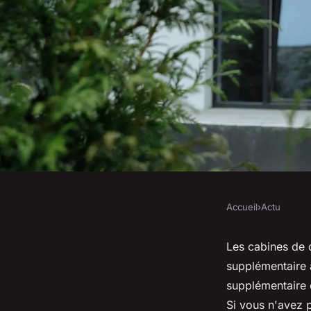
Accueil
›
Actu
ACTU
Comment faire une 
Les cabines de d
supplémentaire 
l'italienne !
supplémentaire e
Si vous n'avez p