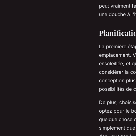
peut vraiment f
•
8 juillet 2022
•
3 min de lecture
une douche à l'it
Planificati
La première étap
emplacement. Vo
ensoleillée, et 
considérer la c
conception plus
possibilités de 
De plus, choisis
optez pour le bo
quelque chose d
simplement que 