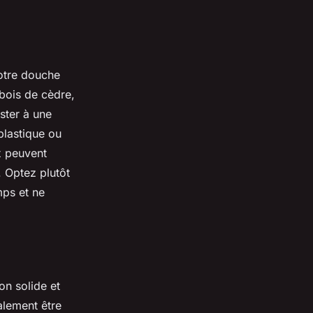
Votre douche
 bois de cèdre,
ister à une
plastique ou
x peuvent
. Optez plutôt
mps et ne
on solide et
alement être