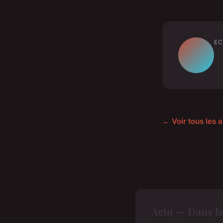
EC
← Voir tous les a
Actu — Dans l