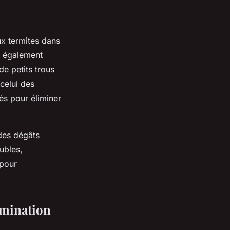
ux termites dans
st également
de petits trous
 celui des
sés pour éliminer
 des dégâts
ubles,
 pour
imination