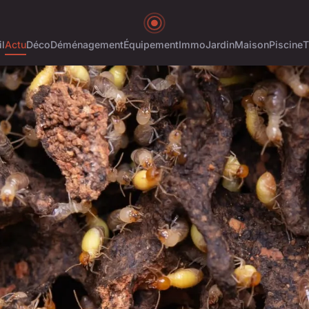
l
Actu
Déco
Déménagement
Équipement
Immo
Jardin
Maison
Piscine
T