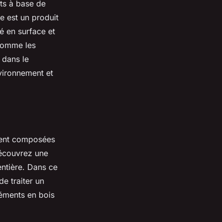
its à base de
e est un produit
ué en surface et
 comme les
 dans le
nvironnement et
uvent composées
 découvrez une
entière. Dans ce
de traiter un
léments en bois