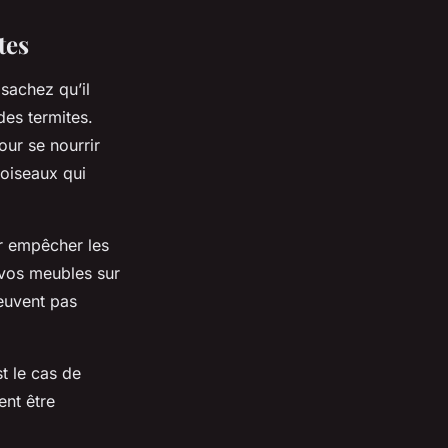
tes
 sachez qu’il
des termites.
our se nourrir
s oiseaux qui
ur empêcher les
 vos meubles sur
euvent pas
st le cas de
ent être