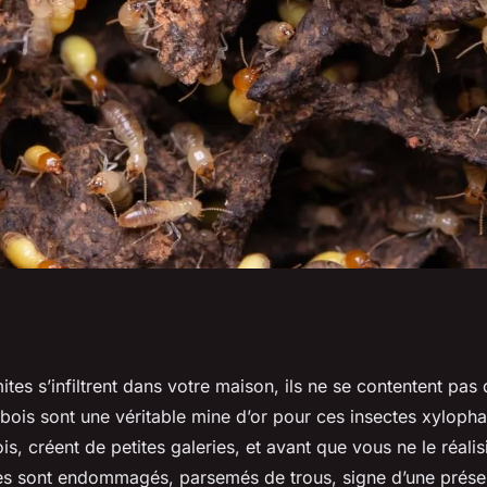
 plus efficace pour
tes s’infiltrent dans votre maison, ils ne se contentent pas d
ois sont une véritable mine d’or pour ces insectes xylophag
s dans des
is, créent de petites galeries, et avant que vous ne le réalis
s sont endommagés, parsemés de trous, signe d’une présen