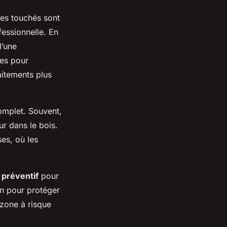
les touchés sont
fessionnelle. En
d’une
ées pour
aitements plus
complet. Souvent,
ur dans le bois.
es, où les
 préventif
pour
son pour protéger
zone à risque