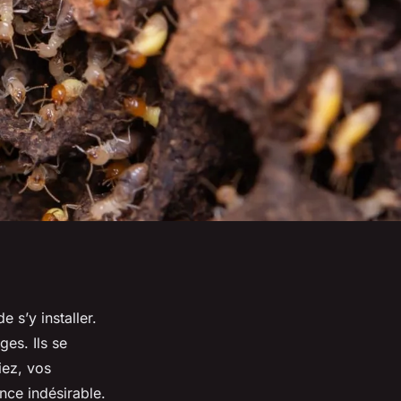
e s’y installer.
es. Ils se
iez, vos
ce indésirable.