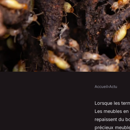
Accueil
›
Actu
ACTU
Quel est le moyen le
Lorsque les termi
Les meubles en b
éliminer les termite
repaissent du bo
précieux meuble