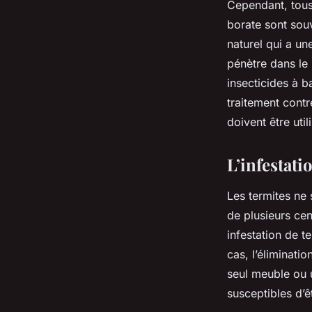
Cependant, tous 
borate sont sou
naturel qui a un
pénètre dans le 
insecticides à b
traitement contr
doivent être uti
L’infestati
Les termites ne 
de plusieurs cen
infestation de t
cas, l’éliminatio
seul meuble ou u
susceptibles d’êt