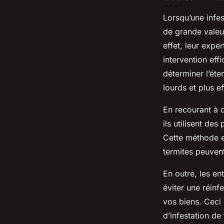
Lorsqu’une infe
de grande valeur
effet, leur expe
intervention ef
déterminer l’éte
lourds et plus e
En recourant à d
ils utilisent de
Cette méthode e
termites peuven
En outre, les e
éviter une réinf
vos biens. Ceci
d’infestation de 