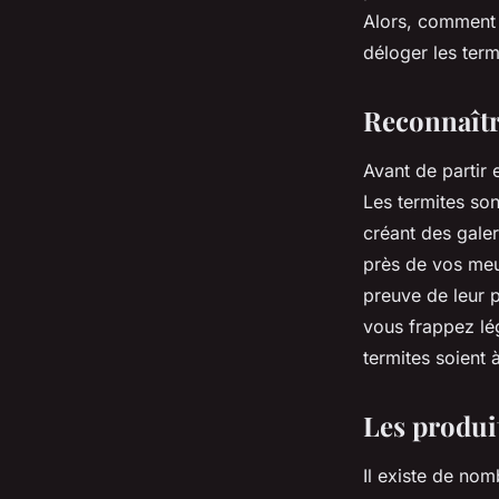
meubles anciens?
Alors, comment 
déloger les ter
Tom
•
30 avril 2024
•
5 min de lecture
Reconnaîtr
Avant de partir 
Les termites sont
créant des galer
près de vos meu
preuve de leur 
vous frappez lég
termites soient 
Les produit
Il existe de nom