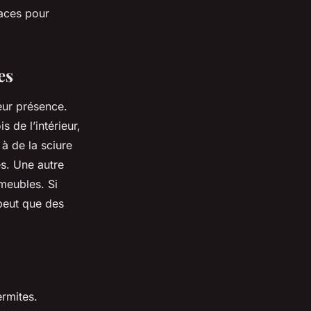
caces pour
es
leur présence.
s de l’intérieur,
à de la sciure
s. Une autre
meubles. Si
 peut que des
ermites.