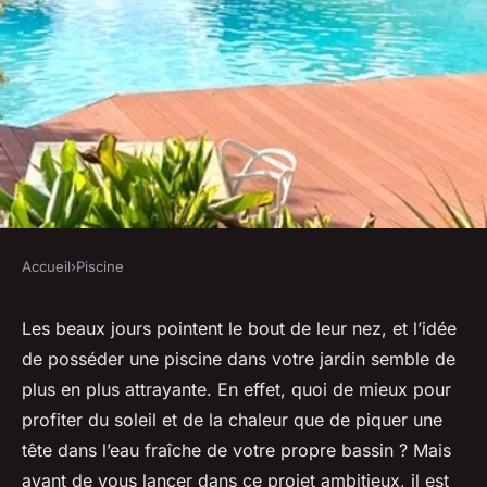
Accueil
›
Piscine
PISCINE
Quels sont les aspects légaux à
Les beaux jours pointent le bout de leur nez, et l’idée
de posséder une piscine dans votre jardin semble de
considérer lors de
plus en plus attrayante. En effet, quoi de mieux pour
l'installation d'une piscine
profiter du soleil et de la chaleur que de piquer une
dans une zone résidentielle ?
tête dans l’eau fraîche de votre propre bassin ? Mais
avant de vous lancer dans ce projet ambitieux, il est