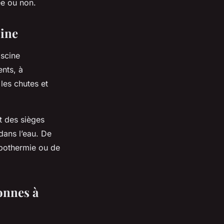
ée ou non.
cine
iscine
ents, à
 les chutes et
t des sièges
dans l’eau. De
hypothermie ou de
onnes à