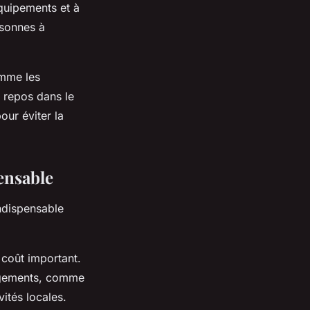
équipements et à
rsonnes à
omme les
 repos dans le
our éviter la
pensable
indispensable
n coût important.
nagements, comme
vités locales.