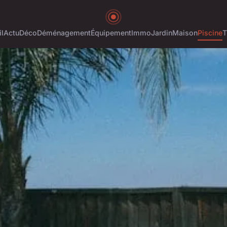
l
Actu
Déco
Déménagement
Équipement
Immo
Jardin
Maison
Piscine
T