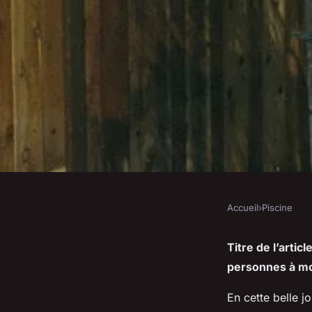
Accueil
›
Piscine
PISCINE
Comment concevoir 
Titre de l’artic
personnes à mob
facilite l'accessibili
En cette belle j