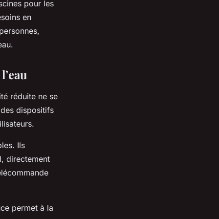
iscines pour les
esoins en
 personnes,
eau.
 l’eau
té réduite ne se
 des dispositifs
lisateurs.
es. Ils
l, directement
 télécommande
uce permet à la