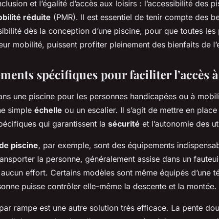
nclusion et l’égalité d’accès aux loisirs : l’accessibilité des p
é réduite ?
ilité réduite
(PMR). Il est essentiel de tenir compte des b
ibilité dès la conception d’une piscine, pour que toutes les
leur mobilité, puissent profiter pleinement des bienfaits de l’
ents spécifiques pour faciliter l’accès à
dans une piscine pour les personnes handicapées ou à mobili
ne simple
échelle
ou un escalier. Il s’agit de mettre en place
spécifiques qui garantissent la
sécurité
et l’autonomie des uti
de piscine
, par exemple, sont des équipements indispensabl
ransporter la personne, généralement assise dans un fauteui
s aucun effort. Certains modèles sont même équipés d’une
sonne puisse contrôler elle-même la descente et la montée.
par rampe est une autre solution très efficace. La pente do