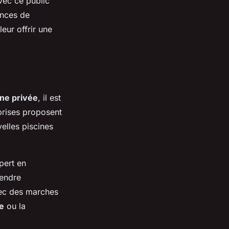
vec ce public
ences de
eur offrir une
ine privée
, il est
prises proposent
elles piscines
pert en
rendre
c des marches
e
ou la