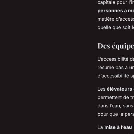
capitale pour l’i
personnes à mobilit
personnes à mob
matière d’access
Tom
•
30 avril 2024
•
6 min de lecture
quelle que soit 
Des équipem
L’accessibilité 
résume pas à u
d’accessibilité 
Les
élévateurs 
permettent de t
dans l’eau, san
pour que la per
La
mise à l’eau