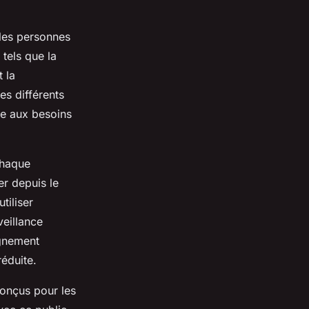
 les personnes
tels que la
 la
es différents
e aux besoins
chaque
r depuis le
tiliser
veillance
agnement
éduite.
conçus pour les