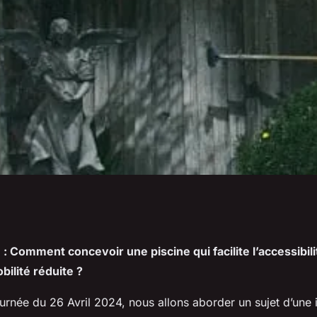
une piscine qui
le : Comment concevoir une piscine qui facilite l’accessibil
ilité réduite ?
té pour les
ournée du 26 Avril 2024, nous allons aborder un sujet d’une