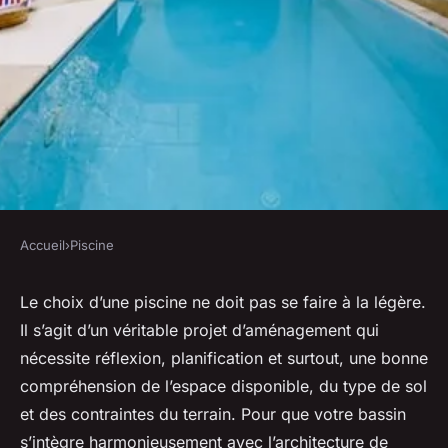
Accueil
›
Piscine
PISCINE
Comment choisir un style de
Le choix d’une piscine ne doit pas se faire à la légère.
Il s’agit d’un véritable projet d’aménagement qui
piscine qui complète
nécessite réflexion, planification et surtout, une bonne
l'architecture de votre maison
compréhension de l’espace disponible, du type de sol
?
et des contraintes du terrain. Pour que votre bassin
s’intègre harmonieusement avec l’architecture de