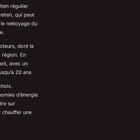
tien régulier
etien, qui peut
le nettoyage du
e.
cteurs, dont la
a région. En
ant, avec un
jusqu’à 20 ans.
choix.
onomies d’énergie
dre sur
r chauffer une