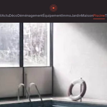
l
Actu
Déco
Déménagement
Équipement
Immo
Jardin
Maison
Piscine
T