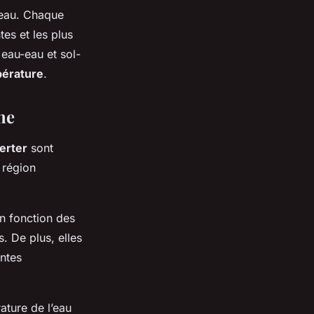
-eau. Chaque
es et les plus
 eau-eau et sol-
érature
.
ne
erter
sont
 région
en fonction des
. De plus, elles
antes
ature de l’eau