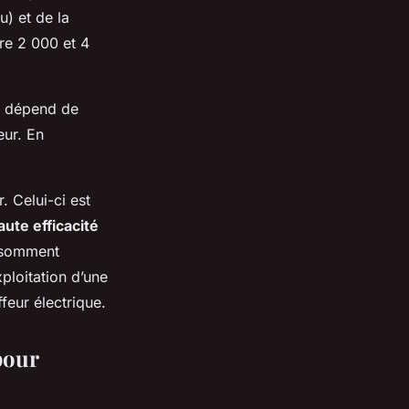
u) et de la
tre 2 000 et 4
ci dépend de
eur. En
. Celui-ci est
aute efficacité
nsomment
ploitation d’une
feur électrique.
pour