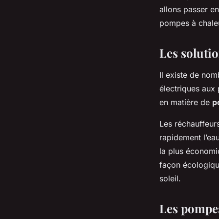
région tempérée ?
allons passer e
pompes à chale
Tom
•
1 mai 2024
•
6 min de lecture
Les soluti
Il existe de nom
électriques aux 
en matière de
p
Les réchauffeurs
rapidement l’eau
la plus économi
façon écologique
soleil.
Les pompes