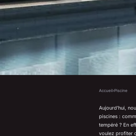
Accueil
›
Piscine
PISCINE
Quelle est la méthod
Aujourd’hui, no
piscines : comm
pour chauffer une p
tempéré ? En eff
voulez profiter 