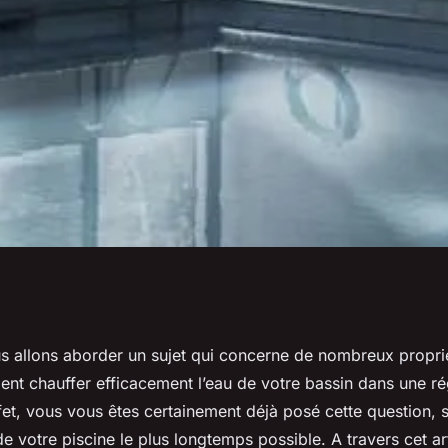
e la plus efficace
us allons aborder un sujet qui concerne de nombreux propri
ent chauffer efficacement l’eau de votre bassin dans une ré
iscine dans une
et, vous vous êtes certainement déjà posé cette question, s
de votre piscine le plus longtemps possible. A travers cet ar