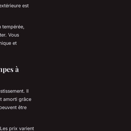
xtérieure est
n tempérée,
ter. Vous
mique et
mpes à
stissement. Il
nt amorti grâce
peuvent être
Les prix varient