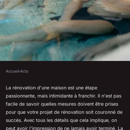
Accueil
›
Actu
ACTU
Quelles sont les étapes de la
La rénovation d'une maison est une étape
passionnante, mais intimidante à franchir. Il n'est pas
rénovation d'une maison ?
facile de savoir quelles mesures doivent être prises
pour que votre projet de rénovation soit couronné de
•
31 août 2022
•
2 min de lecture
succès. Avec tous les détails que cela implique, on
peut avoir l'impression de ne jamais avoir terminé. La