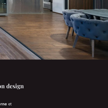
ion design
erne
et