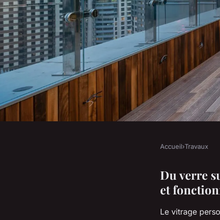
Accueil
›
Travaux
TRAVAUX
Vitrage sur mesure :
Du verre su
et fonction
intérieur avec éléga
Le vitrage pers