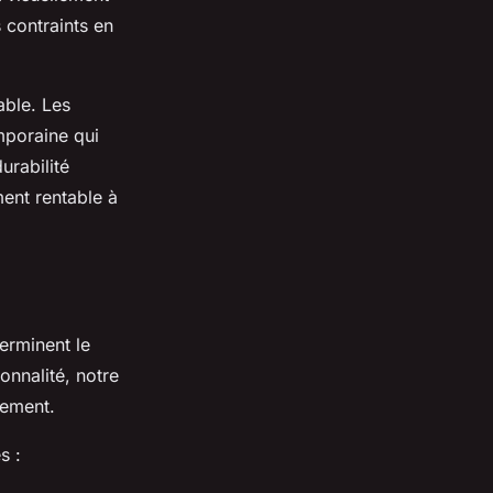
 contraints en
able. Les
mporaine qui
urabilité
ment rentable à
erminent le
onnalité, notre
gement.
s :