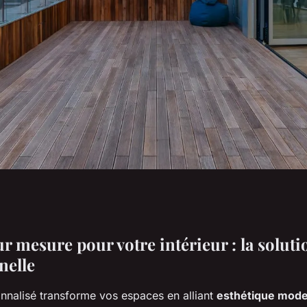
 illuminez votre
r mesure pour votre intérieur : la solut
nelle
nce
onnalisé transforme vos espaces en alliant
esthétique mod