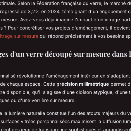
ptimale. Selon la Fédération française du verre, le marché d
 progressé de 3,2% en 2024, témoignant d'un engouement c
ur mesure. Avez-vous déjà imaginé l'impact d'un vitrage par
s ? Pour concrétiser vos projets d'aménagement, il devient 
vitrage sur mesure
qui répond précisément à vos besoins sp
ges d'un verre découpé sur mesure dans l
onnalisé révolutionne l'aménagement intérieur en s'adaptant
 de chaque espace. Cette
précision millimétrique
permet d'
e disponible, qu'il s'agisse d'une cloison atypique, d'une 
ques ou d'une verrière sur mesure.
e la lumière naturelle constitue l'un des atouts majeurs du 
surfaces vitrées personnalisées maximisent la diffusion lu
réent des jeux de transparence sophistiqués et agrandissen