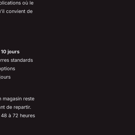
lications où le
'il convient de
 10 jours
erres standards
options
jours
n magasin reste
t de repartir.
e 48 à 72 heures