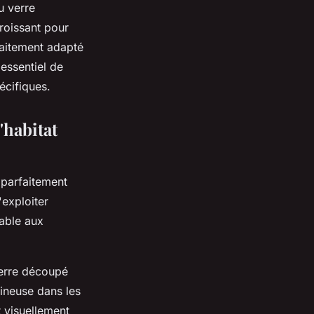
u verre
roissant pour
faitement adapté
essentiel de
écifiques.
'habitat
 parfaitement
exploiter
table aux
verre découpé
mineuse dans les
t visuellement