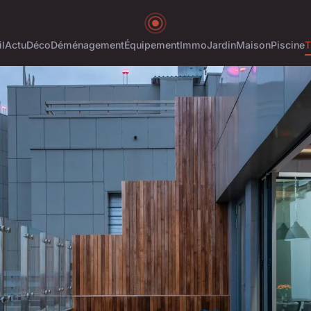
l
Actu
Déco
Déménagement
Équipement
Immo
Jardin
Maison
Piscine
T