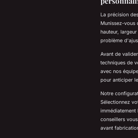
personnali
La précision de
Munissez-vous d
hauteur, largeur
problème d'ajus
Avant de valide
techniques de vo
avec nos équipes
pour anticiper l
Notre configura
Sélectionnez vo
immédiatement le
conseillers vou
avant fabricatio