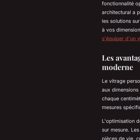
fonctionnalité o
Tom
•
24 novembre 2025
•
7 min de lecture
architectural a
les solutions s
à vos dimension
s'équiper d'un 
Les avanta
moderne
Le vitrage pers
aux dimensions
chaque centimètr
mesures spécifi
L'optimisation d
sur mesure. Les 
pièces de vie, c