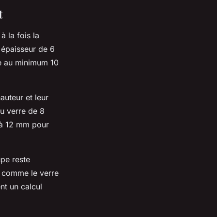
t
 la fois la
e épaisseur de 6
te au minimum 10
auteur et leur
u verre de 8
 à 12 mm pour
upe reste
x comme le verre
nt un calcul