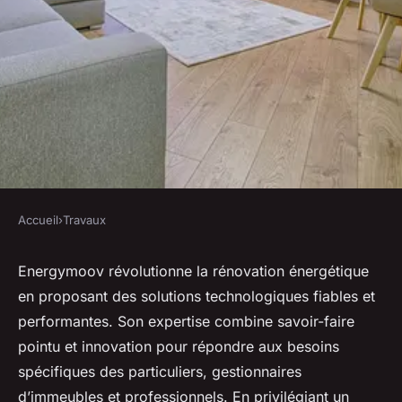
Accueil
›
Travaux
TRAVAUX
Energymoov : solutions
Energymoov révolutionne la rénovation énergétique
en proposant des solutions technologiques fiables et
innovantes pour votre
performantes. Son expertise combine savoir-faire
rénovation énergétique
pointu et innovation pour répondre aux besoins
spécifiques des particuliers, gestionnaires
Tom
•
4 octobre 2025
•
6 min de lecture
d’immeubles et professionnels. En privilégiant un