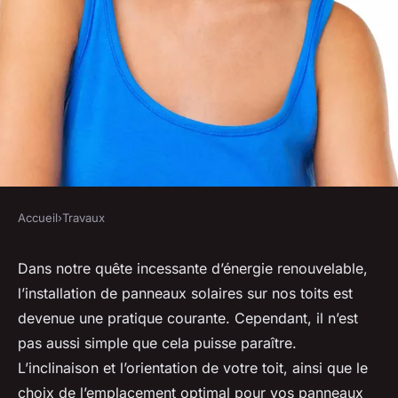
Accueil
›
Travaux
TRAVAUX
Quelle est la meilleure
Dans notre quête incessante d’énergie renouvelable,
l’installation de panneaux solaires sur nos toits est
disposition pour des panneaux
devenue une pratique courante. Cependant, il n’est
solaires sur un toit incliné?
pas aussi simple que cela puisse paraître.
L’inclinaison et l’orientation de votre toit, ainsi que le
Tom
•
30 avril 2024
•
6 min de lecture
choix de l’emplacement optimal pour vos panneaux