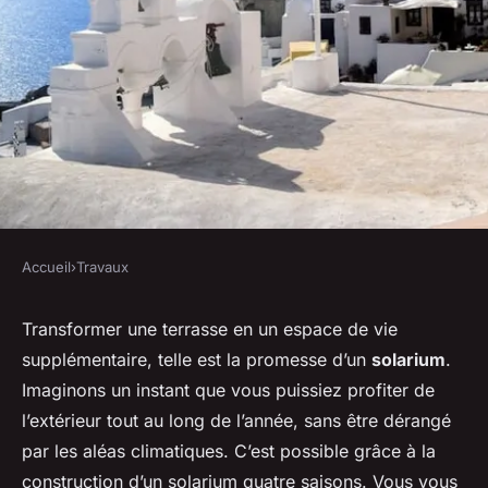
Accueil
›
Travaux
TRAVAUX
Comment convertir une
Transformer une terrasse en un espace de vie
supplémentaire, telle est la promesse d’un
solarium
.
terrasse en solarium quatre
Imaginons un instant que vous puissiez profiter de
saisons?
l’extérieur tout au long de l’année, sans être dérangé
par les aléas climatiques. C’est possible grâce à la
Tom
•
30 avril 2024
•
5 min de lecture
construction d’un solarium quatre saisons. Vous vous