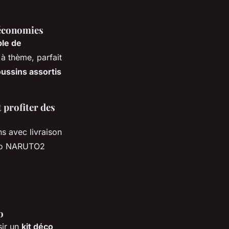
 économies
le de
 à thème, parfait
ussins assortis
 profiter des
ns avec livraison
omo NARUTO2
o
sir un
kit déco