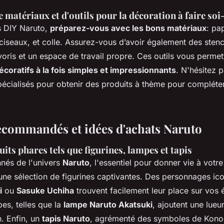
 matériaux et d'outils pour la décoration à faire s
s DIY Naruto,
préparez-vous avec les bons matériaux
: pa
 ciseaux, et colle. Assurez-vous d’avoir également des stenc
oris et un espace de travail propre. Ces outils vous permet
coratifs à la fois simples et impressionnants
. N'hésitez p
écialisés pour obtenir des produits à thème pour compléter
ecommandés et idées d'achats Naruto
uits phares tels que figurines, lampes et tapis
nnés de l'univers
Naruto
, l'essentiel pour donner vie à votr
e sélection de figurines captivantes. Des personnages i
i
ou
Sasuke Uchiha
trouvent facilement leur place sur vos 
pes, telles que la
lampe Naruto Akatsuki
, ajoutent une lueu
n. Enfin, un
tapis Naruto
, agrémenté des symboles de Kono