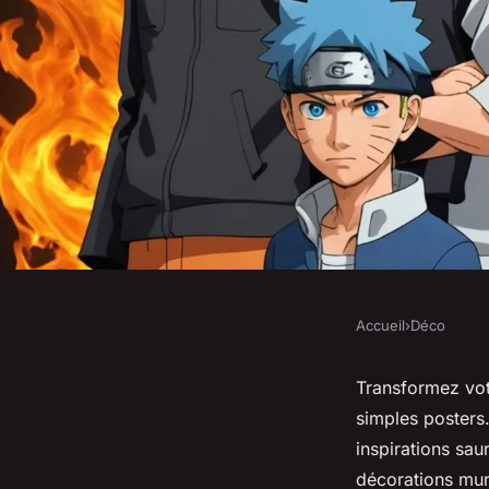
Accueil
›
Déco
DÉCO
Idées de décoration
Transformez votr
simples posters
transformer votre i
inspirations sau
décorations mur