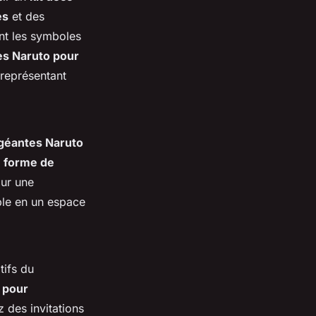
es
et des
nt les symboles
es Naruto pour
 représentant
 géantes Naruto
 forme de
ur une
ple en un espace
tifs du
 pour
z des invitations