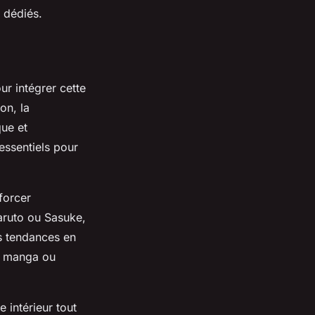
 dédiés.
ur intégrer cette
on, la
que et
essentiels pour
forcer
Naruto ou Sasuke,
es tendances en
fs manga ou
 intérieur tout