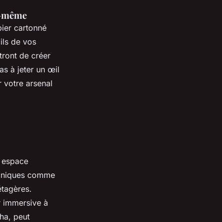
oi-même
pier cartonné
ils de vos
tront de créer
as à jeter un œil
 votre arsenal
e espace
coniques comme
étagères.
r immersive à
ha, peut