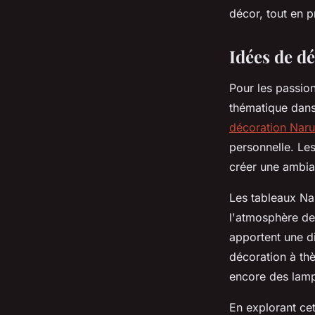
décor, tout en p
Tom
•
14 février 2025
•
4 min de lecture
Idées de d
Pour les passion
thématique dans
décoration Narut
personnelle. Les
créer une ambian
Les tableaux Na
l'atmosphère de 
apportent une d
décoration à thè
encore des lamp
En explorant ce