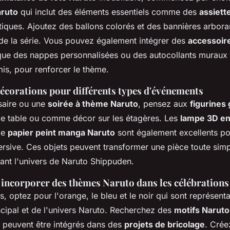
aruto
qui inclut des éléments essentiels comme des
assiett
iques. Ajoutez des ballons colorés et des bannières arbora
e la série. Vous pouvez également intégrer des
accessoir
 que des nappes personnalisées ou des autocollants muraux
is, pour renforcer le thème.
écorations pour différents types d'événements
saire ou une
soirée à thème Naruto
, pensez aux
figurines
e table ou comme décor sur les étagères. Les
lampe 3D en
le
papier peint manga Naruto
sont également excellents po
rsive. Ces objets peuvent transformer une pièce toute sim
lant l'univers de Naruto Shippuden.
 incorporer des thèmes Naruto dans les célébrations
s, optez pour l'orange, le bleu et le noir qui sont représenta
cipal et de l'univers Naruto. Recherchez des
motifs Naruto
 peuvent être intégrés dans des
projets de bricolage
. Crée