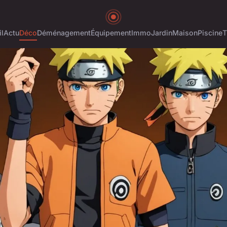
l
Actu
Déco
Déménagement
Équipement
Immo
Jardin
Maison
Piscine
T