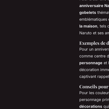
anniversaire N
gobelets
thémat
emblématiques d
la maison
, tels
Naruto et ses am
Exemples de d
Pour un anniver
comme centre d
personnage
et 
décoration imme
captivant rappe
Conseils pour
Pour les couleur
personnage prin
décorations
qui