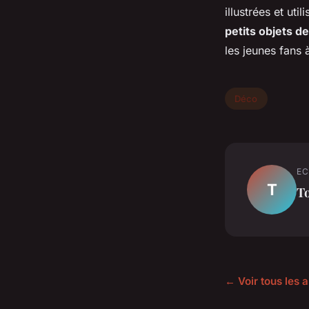
illustrées et uti
petits objets de
les jeunes fans
Déco
EC
T
T
← Voir tous les a