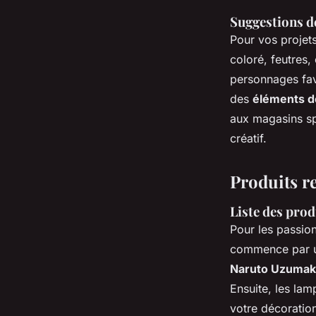
Suggestions de
Pour vos projet
coloré, feutres,
personnages fav
des
éléments dé
aux magasins sp
créatif.
Produits r
Liste des prod
Pour les passio
commence par un
Naruto Uzumak
Ensuite, les lam
votre décoratio