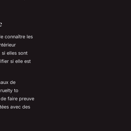
e
e connaître les
ntérieur
si elles sont
ier si elle est
maux de
ruelty to
de faire preuve
aitées avec des