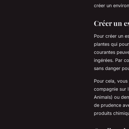
compagnie curieux 
créer un environ
Créer un e
Tom
•
1 mai 2024
•
6 min de lecture
Pour créer un e
plantes qui pour
courantes peuve
ingérées. Par co
sans danger po
Pour cela, vous 
compagnie sur l
Animals) ou dem
de prudence avec
produits chimiq