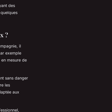
ayant des
e quelques
x ?
mpagnie, il
par exemple
t en mesure de
ont sans danger
re les
daptée aux
essionnel,