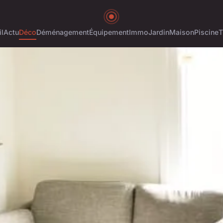
l
Actu
Déco
Déménagement
Équipement
Immo
Jardin
Maison
Piscine
T