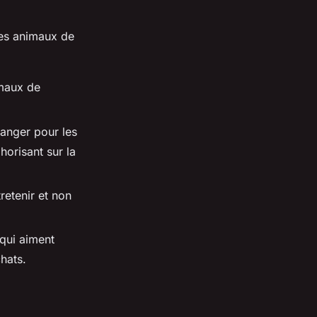
les animaux de
imaux de
danger pour les
horisant sur la
tretenir et non
 qui aiment
chats.