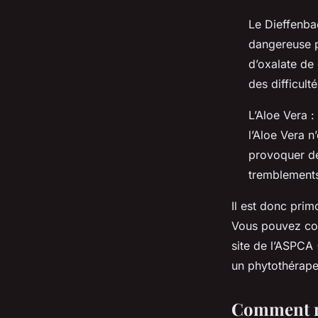
Le Dieffenbac
dangereuse p
d’oxalate de
des difficult
L’Aloe Vera :
l’Aloe Vera n
provoquer de
tremblements
Il est donc prim
Vous pouvez con
site de l’ASPCA
un phytothérape
Comment ré