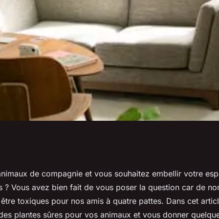
térieur pour un
nimaux de compagnie et vous souhaitez embellir votre espa
s ? Vous avez bien fait de vous poser la question car de n
maux de
être toxiques pour nos amis à quatre pattes. Dans cet articl
te des plantes sûres pour vos animaux et vous donner quelqu