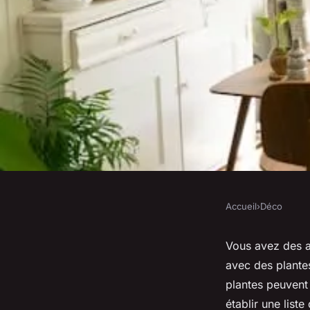
Accueil
›
Déco
DÉCO
Quelles plantes d'in
Vous avez des a
avec des plante
espace avec des ani
plantes peuvent 
établir une lis