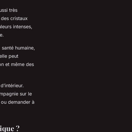
ssi très
 des cristaux
leurs intenses,
e.
la santé humaine,
elle peut
ion et même des
d’intérieur.
ompagnie
sur le
s) ou demander à
ique ?