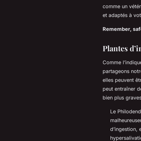
comme un vétéri
et adaptés à vot
Remember, safet
Plantes d’i
Comme l’indiquen
partageons notr
elles peuvent ê
peut entraîner d
bien plus graves
Le Philodendr
malheureusem
d’ingestion,
hypersalivat