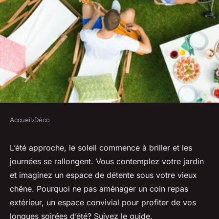
Accueil
›
Déco
DÉCO
Comment aménager un coin
L’été approche, le soleil commence à briller et les
journées se rallongent. Vous contemplez votre jardin
repas d'extérieur à l'ombre
et imaginez un espace de détente sous votre vieux
d'un vieux chêne?
chêne.
Pourquoi ne pas aménager un coin repas
extérieur, un espace convivial pour profiter de vos
Tom
•
30 avril 2024
•
5 min de lecture
longues soirées d’été?
Suivez le guide.