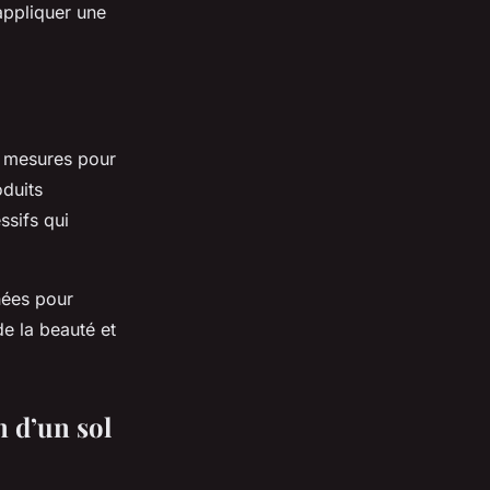
appliquer une
s mesures pour
oduits
ssifs qui
nées pour
de la beauté et
n d’un sol