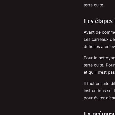
cuite?
terre cuite.
Les étapes 
Tom
•
30 avril 2024
•
6 min de lecture
Avant de commen
Les carreaux de 
difficiles à enlev
Pour le nettoya
terre cuite. Pou
et qu’il n’est pa
Il faut ensuite d
instructions sur
pour éviter d’e
La préparat