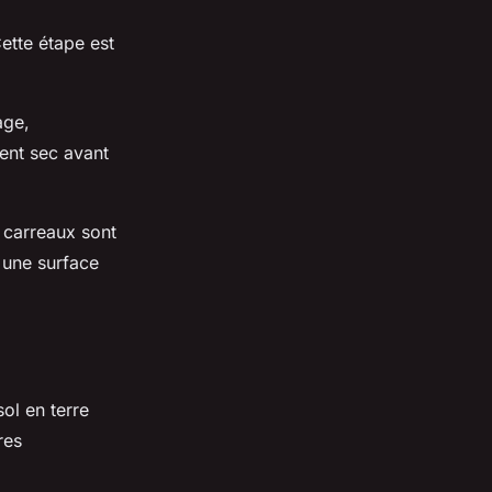
Cette étape est
age,
ent sec avant
s carreaux sont
r une surface
ol en terre
res