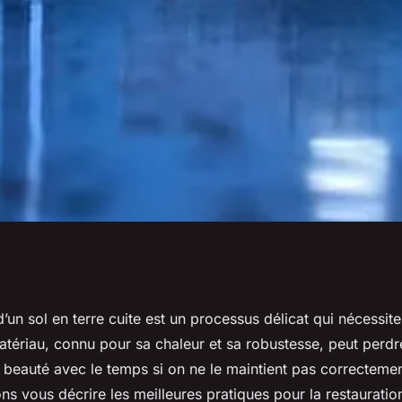
lleures pratiques
d’un sol en terre cuite est un processus délicat qui nécessite
matériau, connu pour sa chaleur et sa robustesse, peut perd
 d'un sol en terre
 beauté avec le temps si on ne le maintient pas correcteme
lons vous décrire les meilleures pratiques pour la restauratio