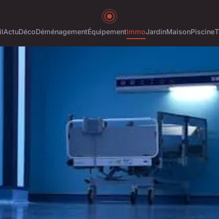
l
Actu
Déco
Déménagement
Équipement
Immo
Jardin
Maison
Piscine
T