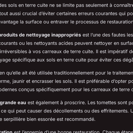
des sols en terre cuite ne se limite pas seulement à connaît
 tout aussi crucial d’éviter certaines erreurs courantes qui po
ntage la surface ou entraver le processus de restauration
e produits de nettoyage inappropriés
est l’une des fautes l
courants ou les nettoyants acides peuvent nettoyer en surf
éversibles à vos carreaux de terre cuite. Il est impératif d
yage spécifique aux sols en terre cuite pour éviter ces dégâ
ien qu’elle ait été utilisée traditionnellement pour le traiteme
erme, jaunir et encrasser les sols. Il est préférable d’opter 
odernes conçus spécifiquement pour les carreaux de terre c
 grande eau
est également à proscrire. Les tomettes sont p
, ce qui peut causer des décollements ou des effritements. 
e serpillière bien essorée est recommandé.
tation
est l’ennemie d’une bonne restauration. Chaque étap