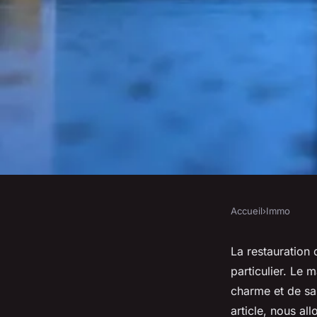
Accueil
›
Immo
IMMO
Quelles sont les mei
La restauration 
particulier. Le 
pour la restauration
charme et de sa
article, nous al