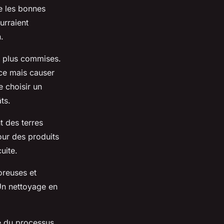
re les bonnes
urraient
.
es plus commises.
ace mais causer
e choisir un
ts.
nt des terres
pour des produits
uite.
oreuses et
Un nettoyage en
e du processus