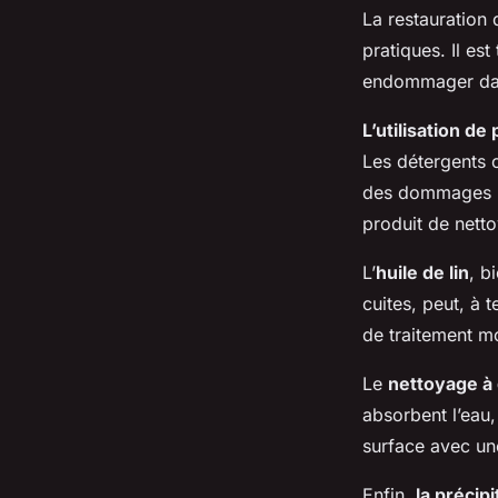
La restauration 
pratiques. Il est
endommager dava
L’utilisation d
Les détergents 
des dommages irr
produit de netto
L’
huile de lin
, b
cuites, peut, à t
de traitement m
Le
nettoyage à
absorbent l’eau
surface avec un
Enfin,
la précipi