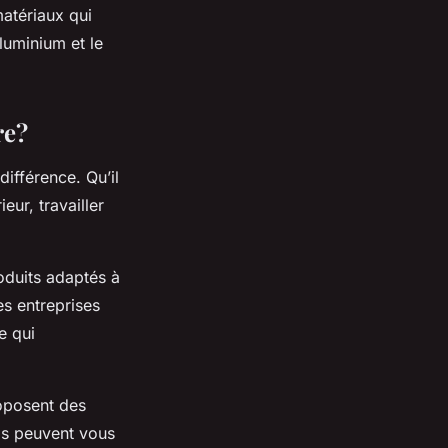
matériaux qui
aluminium et le
re?
différence. Qu’il
eur, travailler
oduits adaptés à
es entreprises
e qui
oposent des
els peuvent vous