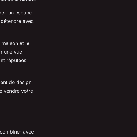
inez un espace
s détendre avec
 maison et le
rir une vue
ont réputées
ment de design
de vendre votre
a combiner avec