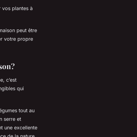
r vos plantes à
 maison peut être
er votre propre
ison?
e, c’est
gibles qui
légumes tout au
 serre et
nt une excellente
ce de la nature.