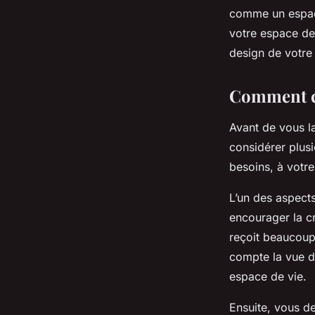
comme un espac
Tom
•
30 avril 2024
•
6 min de lecture
votre espace de
design de votre
Comment ch
Avant de vous la
considérer plusi
besoins, à votre
L’un des aspects
encourager la cr
reçoit beaucoup 
compte la vue de
espace de vie.
Ensuite, vous de