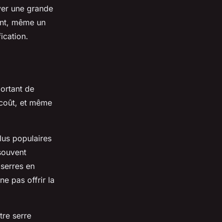
iver une grande
ant, même un
ication.
portant de
 coût, et même
plus populaires
 souvent
 serres en
ne pas offrir la
tre serre