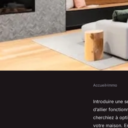
Accueil
›
Immo
IMMO
Comment intégrer u
Introduire une 
d’allier foncti
design d'une maiso
cherchiez à opti
votre maison. En