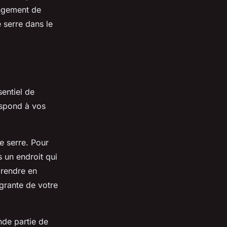
ngement de
 serre dans le
sentiel de
respond à vos
e serre. Pour
s un endroit qui
prendre en
égrante de votre
nde partie de