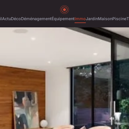
l
Actu
Déco
Déménagement
Équipement
Immo
Jardin
Maison
Piscine
T