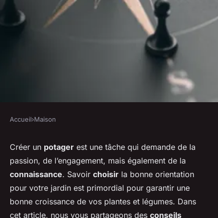
Accueil
›
Maison
MAISON
Quelle orientation choisir
Créer un
potager
est une tâche qui demande de la
passion, de l’engagement, mais également de la
pour un potager en carrés
connaissance
. Savoir
choisir
la bonne orientation
maximisant l'exposition au
pour votre jardin est primordial pour garantir une
soleil dans l'hémisphère nord
bonne croissance de vos plantes et légumes. Dans
?
cet article, nous vous partageons des
conseils