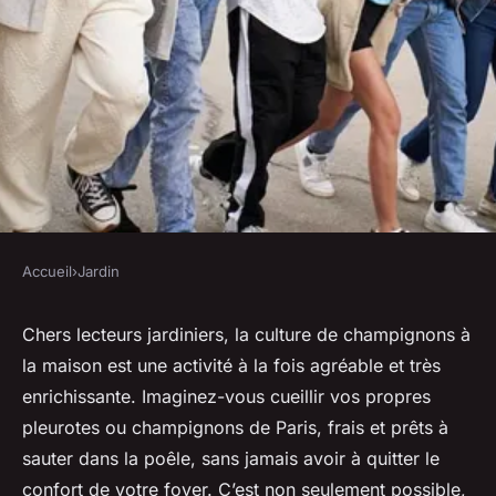
Accueil
›
Jardin
JARDIN
Quelle est la meilleure
Chers lecteurs jardiniers, la culture de champignons à
la maison est une activité à la fois agréable et très
méthode pour cultiver des
enrichissante. Imaginez-vous cueillir vos propres
champignons en intérieur?
pleurotes ou champignons de Paris, frais et prêts à
sauter dans la poêle, sans jamais avoir à quitter le
Tom
•
30 avril 2024
•
5 min de lecture
confort de votre foyer. C’est non seulement possible,