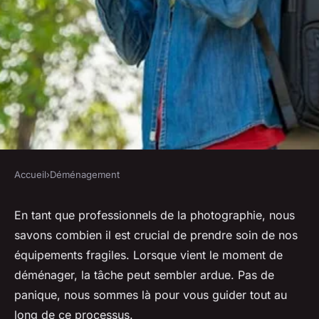
Accueil
›
Déménagement
DÉMÉNAGEMENT
Comment préparer un
En tant que professionnels de la photographie, nous
savons combien il est crucial de prendre soin de nos
déménagement pour les
équipements fragiles. Lorsque vient le moment de
professionnels de la
déménager, la tâche peut sembler ardue. Pas de
photographie avec
panique, nous sommes là pour vous guider tout au
équipement fragile?
long de ce processus.