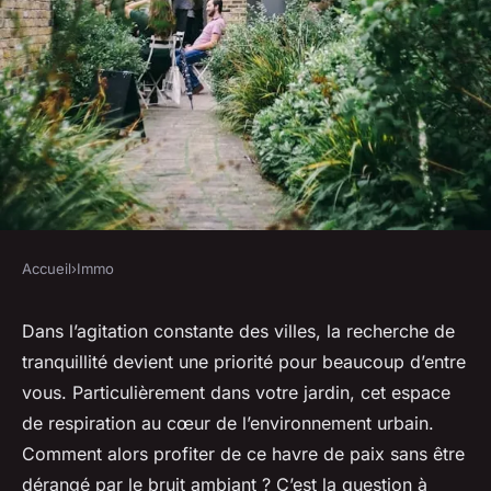
Accueil
›
Immo
IMMO
Comment créer une barrière
Dans l’agitation constante des villes, la recherche de
tranquillité devient une priorité pour beaucoup d’entre
naturelle efficace contre le
vous. Particulièrement dans votre jardin, cet espace
bruit pour un jardin en zone
de respiration au cœur de l’environnement urbain.
urbaine?
Comment alors profiter de ce havre de paix sans être
dérangé par le bruit ambiant ? C’est la question à