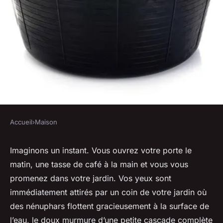
Accueil
›
Maison
MAISON
Comment créer un bassin de
Imaginons un instant. Vous ouvrez votre porte le
matin, une tasse de café à la main et vous vous
nénuphars dans un jardin de
promenez dans votre jardin. Vos yeux sont
petite taille sans excavation ?
immédiatement attirés par un coin de votre jardin où
des nénuphars flottent gracieusement à la surface de
Tom
•
30 avril 2024
•
5 min de lecture
l’eau, le doux murmure d’une petite cascade complète