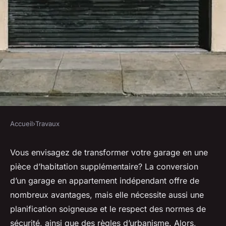
Accueil
›
Travaux
TRAVAUX
Comment convertir un garage
Vous envisagez de
transformer votre garage
en une
pièce d’habitation supplémentaire? La conversion
en un appartement
d’un garage en appartement indépendant offre de
indépendant tout en
nombreux avantages, mais elle nécessite aussi une
respectant les normes de
planification soigneuse et le respect des normes de
sécurité?
sécurité, ainsi que des règles d’urbanisme. Alors,