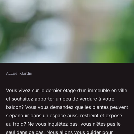
Accueil
›
Jardin
JARDIN
Quelles variétés de plantes
Vous vivez sur le dernier étage d’un immeuble en ville
et souhaitez apporter un peu de verdure à votre
grimpantes sont idéales pour
balcon? Vous vous demandez quelles plantes peuvent
un balcon nordique?
s’épanouir dans un espace aussi restreint et exposé
au froid? Ne vous inquiétez pas, vous n’êtes pas le
Tom
•
30 avril 2024
•
6 min de lecture
seul dans ce cas. Nous allons vous guider pour