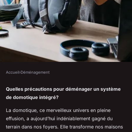
Accueil
›
Déménagement
DÉMÉNAGEMENT
Quelles précautions pour
Quelles précautions pour déménager un système
de domotique intégré?
déménager un système de
domotique intégré?
La domotique, ce merveilleux univers en pleine
effusion, a aujourd’hui indéniablement gagné du
Tom
•
30 avril 2024
•
6 min de lecture
terrain dans nos foyers. Elle transforme nos maisons