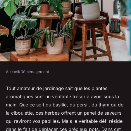
Accueil
›
Déménagement
DÉMÉNAGEMENT
Quelles astuces pour déplacer
Tout amateur de jardinage sait que les plantes
aromatiques sont un véritable trésor à avoir sous la
une collection de plantes
main. Que ce soit du basilic, du persil, du thym ou de
aromatiques en pots?
la ciboulette, ces herbes offrent un panel de saveurs
qui raviront vos papilles. Mais le véritable défi réside
Tom
•
30 avril 2024
•
6 min de lecture
dans le fait de déplacer ces précieux pots. Dans cet